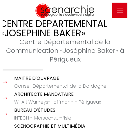
CENTRE DEPARTEMENTAL
«JOSEPHINE BAKER»
Centre Départemental de la
Communication «Joséphine Baker» à
Périgueux
MAÎTRE D'OUVRAGE
Conseil Départemental de la Dordogne
ARCHITECTE MANDATAIRE
WHA ! Warneys-Hoffmann - Périgueux
BUREAU D’ÉTUDES
INTECH - Marsac-sur-l’Isle
SCÉNOGRAPHIE ET MULTIMÉDIA