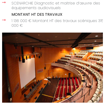
SCENARCHIE Diagnostic et maitrise d’œuvre des
équipements audiovisuels
MONTANT HT DES TRAVAUX
1 136 000 € Montant HT des travaux scéniques 315
000 €