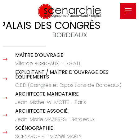
PALAIS DES CONGRÈS
BORDEAUX
MAÎTRE D'OUVRAGE
Ville de BORDEAUX - D.G.A.U.
EXPLOITANT / MAÎTRE D’OUVRAGE DES
ÉQUIPEMENTS
C.E.B. (Congrès et Expositions de Bordeaux)
ARCHITECTE MANDATAIRE
Jean-Michel WILMOTTE - Paris
ARCHITECTE ASSOCIÉ
Jean-Marie MAZIERES - Bordeaux
SCÉNOGRAPHIE
SCENARCHIE - Michel MARTY