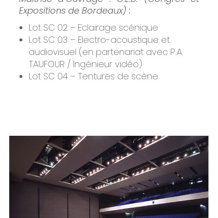
Expositions de Bordeaux) :
Lot SC 02 – Eclairage scénique
Lot SC 03 – Electro-acoustique et
audiovisuel (en partenariat avec P.A.
TAUFOUR / Ingénieur vidéo)
Lot SC 04 – Tentures de scène