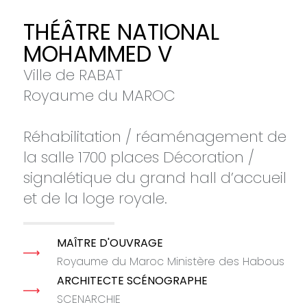
THÉÂTRE NATIONAL
MOHAMMED V
Ville de RABAT
Royaume du MAROC
Réhabilitation / réaménagement de
la salle 1700 places Décoration /
signalétique du grand hall d’accueil
et de la loge royale.
MAÎTRE D'OUVRAGE
Royaume du Maroc Ministère des Habous
ARCHITECTE SCÉNOGRAPHE
SCENARCHIE