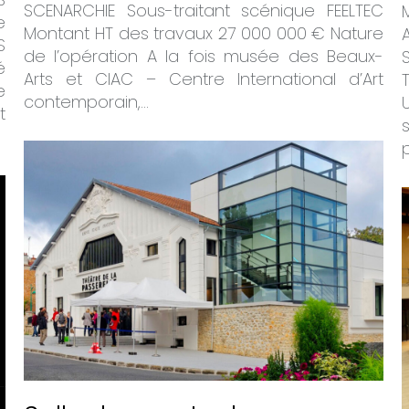
SCENARCHIE Sous-traitant scénique FEELTEC
e
Montant HT des travaux 27 000 000 € Nature
S
de l’opération A la fois musée des Beaux-
é
Arts et CIAC – Centre International d’Art
e
contemporain,…
t