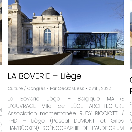
LA BOVERIE – Liège
Culture / Congrès
Par
GeckoMJess
avril 1, 2022
La Boverie Liège – Belgique MAÎTRE
C
D’OUVRAGE Ville de LIÈGE ARCHITECTURE
l
Association momentanée RUDY RICCIOTTI /
E
PHD – Liège (Pascal DUMONT et Gilles
D
HAMBÜCKEN) SCÉNOGRAPHIE DE L’AUDITORIUM
3