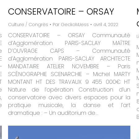
CONSERVATOIRE – ORSAY
Culture / Congrès
Par
GeckoMJess
avril 4, 2022
s
CONSERVATOIRE – ORSAY Communauté
L
E
d’Agglomération PARIS-SACLAY MAÎTRE
e
D’OUVRAGE CAPS – Communauté
E
d’Agglomération PARIS-SACLAY ARCHITECTE
–
MANDATAIRE ATELIER NOVEMBRE – Paris
E
SCÉNOGRAPHIE SCENARCHIE – Michel MARTY
T
MONTANT HT DES TRAVAUX 9 455 000€ HT
e
Nature de l’opération Construction d’un
,
conservatoire avec divers espaces pour la
e
pratique musicale, la danse et l’art
dramatique : – Un auditorium de…