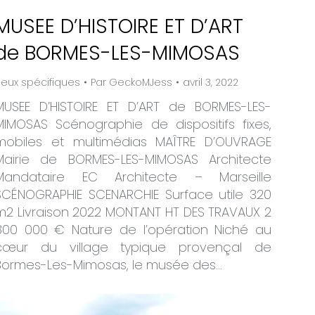
MUSEE D’HISTOIRE ET D’ART
de BORMES-LES-MIMOSAS
ieux spécifiques
Par
GeckoMJess
avril 3, 2022
MUSEE D’HISTOIRE ET D’ART de BORMES-LES-
MIMOSAS Scénographie de dispositifs fixes,
mobiles et multimédias MAÎTRE D’OUVRAGE
Mairie de BORMES-LES-MIMOSAS Architecte
Mandataire EC Architecte – Marseille
SCÉNOGRAPHIE SCENARCHIE Surface utile 320
m2 Livraison 2022 MONTANT HT DES TRAVAUX 2
800 000 € Nature de l’opération Niché au
cœur du village typique provençal de
Bormes-Les-Mimosas, le musée des…