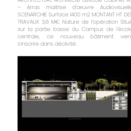
– Arras maitrise d’œuvre Audiovisuell
SCENARCHIE Surface 1400 m2 MONTANT HT DE
TRAVAUX 3,6 M€ Nature de l’opération Situ
sur la partie basse du Campus de l’écol
centrale, ce nouveau bâtiment vien
s’inscrire dans déclivité…