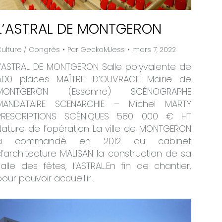
L’ASTRAL DE MONTGERON
ulture / Congrès
Par
GeckoMJess
mars 7, 2022
L’ASTRAL DE MONTGERON Salle polyvalente de
500 places MAÎTRE D’OUVRAGE Mairie de
MONTGERON (Essonne) SCÉNOGRAPHE
MANDATAIRE SCENARCHIE – Michel MARTY
PRESCRIPTIONS SCÉNIQUES 580 000 € HT
Nature de l’opération La ville de MONTGERON
a commandé en 2012 au cabinet
d’architecture MALISAN la construction de sa
salle des fêtes, l’ASTRAL.En fin de chantier,
pour pouvoir accueillir…