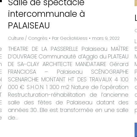
Salle de spectacle
intercommunale à
PALAISEAU
C
Culture / Congrès
Par
GeckoMJess
mars 9, 2022
e
THEATRE DE LA PASSERELLE Palaiseau MAÎTRE
E
D’OUVRAGE Communauté d’Agglo du PLATEAU
n
DE SA-CLAY ARCHITECTE MANDATAIRE Gérard
E
FRANCIOSA – Palaiseau SCÉNOGRAPHE
l
SCENARCHIE MONTANT HT DES TRAVAUX 4 100
Y
000 € S.H.O.N. 1 300 m2 Nature de l’opération
T
Restructuration-réhabilitation de l’ancienne
E
salle des fêtes de Palaiseau datant des
s
années 30. Elle est transformée en une salle
e
de…