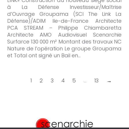
LINK» Construction du nouveau siège social
à La Défense Investisseur/Maîtrise
d’Ouvrage Groupama (SCI The Link La
Défense)/ADIM Ile-de-France Architecte
PCA STREAM – Philippe Chiambaretta
Architecte AMO Audiovisuel Scenarchie
Surfarce 130 000 m² Montant des travaux NC
Nature de l’opération Le groupe Groupama
et Total ont signé un Bail en…
1
2
3
4
5
…
13
→